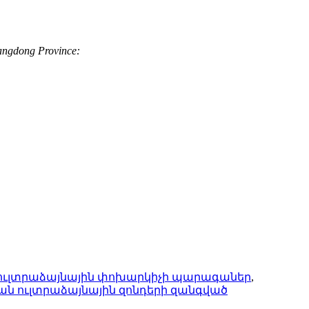
uangdong Province:
ուլտրաձայնային փոխարկիչի պարագաներ
,
ան ուլտրաձայնային զոնդերի զանգված