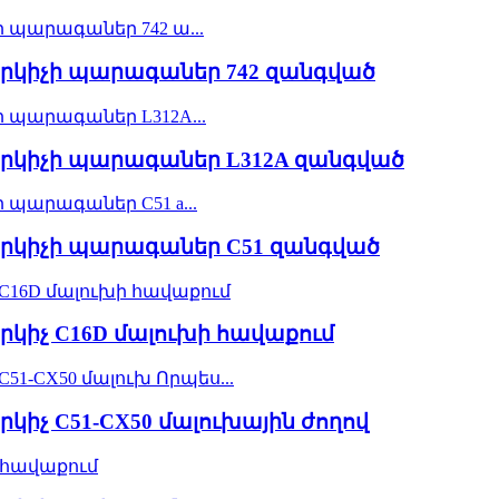
րկիչի պարագաներ 742 զանգված
րկիչի պարագաներ L312A զանգված
րկիչի պարագաներ C51 զանգված
կիչ C16D մալուխի հավաքում
իչ C51-CX50 մալուխային ժողով