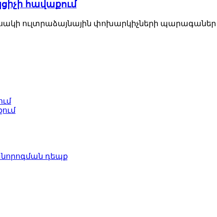
ցիչի հավաքում
տեսակի ուլտրաձայնային փոխարկիչների պարագաներ 
ում
քում
անորոգման դեպք