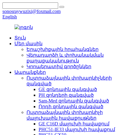
sonosraywuzixi@foxmail.com
English
Տուն
Մեր մասին
Երաշխիքային հրահանգներ
Վերադարձի և փոխանակման
քաղաքականություն
Կոոպերատիվ գործընկեր
Ապրանքներ
Ուլտրաձայնային փոխարկիչների
զանգված
GE զոնդային զանգված
PH զոնդերի զանգված
Sam-Med զոնդային զանգված
Որդի զոնդային զանգված
Ուլտրաձայնային փոխարկիչի
մալուխային հավաքույթներ
GE C16D մալուխի հավաքում
PHC51-IE33 մալուխի հավաքում
PHC51-CX50