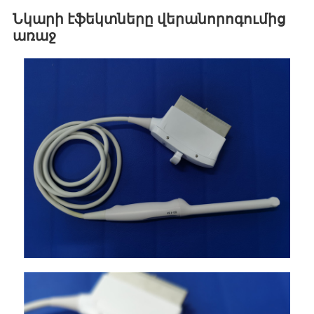
Նկարի էֆեկտները վերանորոգումից
առաջ