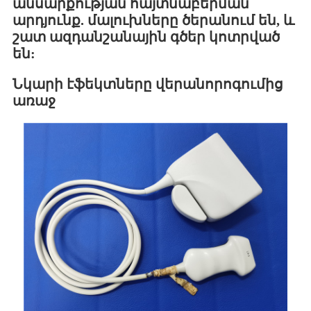
անսարքության հայտնաբերման
արդյունք. մալուխները ծերանում են, և
շատ ազդանշանային գծեր կոտրված
են:
Նկարի էֆեկտները վերանորոգումից
առաջ