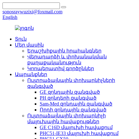
sonosraywuzixi@foxmail.com
English
Տուն
Մեր մասին
Երաշխիքային հրահանգներ
Վերադարձի և փոխանակման
քաղաքականություն
Կոոպերատիվ գործընկեր
Ապրանքներ
Ուլտրաձայնային փոխարկիչների
զանգված
GE զոնդային զանգված
PH զոնդերի զանգված
Sam-Med զոնդային զանգված
Որդի զոնդային զանգված
Ուլտրաձայնային փոխարկիչի
մալուխային հավաքույթներ
GE C16D մալուխի հավաքում
PHC51-IE33 մալուխի հավաքում
PHC51-CX50