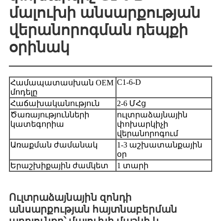
մալուխի անսարքության
վերանորոգման դեպքի
օրինակ
C1-6-D
Համապատասխան OEM
մոդելը
Հաճախականություն
2-6 ՄՀց
Ծառայությունների
ուլտրաձայնային
կատեգորիա
փոխարկիչի
վերանորոգում
Առաքման ժամանակ
1-3 աշխատանքային
օր
Երաշխիքային ժամկետ
1 տարի
Ուլտրաձայնային զոնդի
անսարքության հայտնաբերման
արդյունքը՝ մալուխի մաշկի և