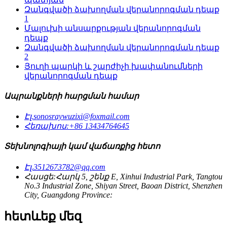
Զանգվածի ձախողման վերանորոգման դեպք
1
Մալուխի անսարքության վերանորոգման
դեպք
Զանգվածի ձախողման վերանորոգման դեպք
2
Յուղի պարկի և շարժիչի խափանումների
վերանորոգման դեպք
Ապրանքների հարցման համար
Էլ.
sonosraywuzixi@foxmail.com
Հեռախոս:
+86 13434764645
Տեխնոլոգիայի կամ վաճառքից հետո
Էլ.
3512673782@qq.com
Հասցե:
Հարկ 5, շենք E, Xinhui Industrial Park, Tangtou
No.3 Industrial Zone, Shiyan Street, Baoan District, Shenzhen
City, Guangdong Province:
հետևեք մեզ