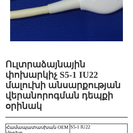
Ուլտրաձայնային
փոխարկիչ S5-1 IU22
մալուխի անսարքության
վերանորոգման դեպքի
օրինակ
S5-1 IU22
Համապատասխան OEM
մոդելը