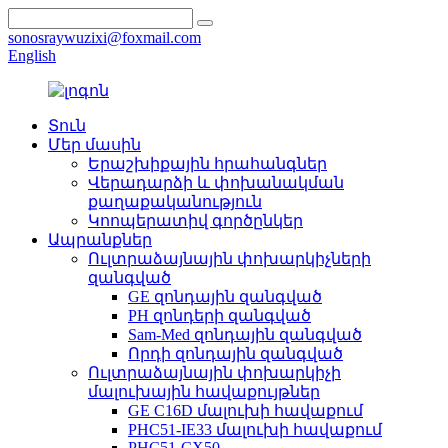
sonosraywuzixi@foxmail.com
English
Տուն
Մեր մասին
Երաշխիքային հրահանգներ
Վերադարձի և փոխանակման
քաղաքականություն
Կոոպերատիվ գործընկեր
Ապրանքներ
Ուլտրաձայնային փոխարկիչների
զանգված
GE զոնդային զանգված
PH զոնդերի զանգված
Sam-Med զոնդային զանգված
Որդի զոնդային զանգված
Ուլտրաձայնային փոխարկիչի
մալուխային հավաքույթներ
GE C16D մալուխի հավաքում
PHC51-IE33 մալուխի հավաքում
PHC51-CX50