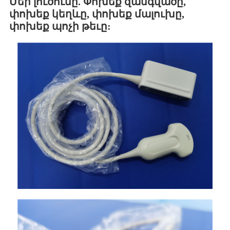
Մեր լուծումը. Փոխեք զանգվածը,
փոխեք կեղևը, փոխեք մալուխը,
փոխեք պոչի թեւը: