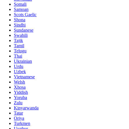
Somali
Samoan
Scots Gaelic
Shona
Sindhi
Sundanese
Swahili
Tajik
Tamil
Telugu
Thai
Ukrainian
Urdu
Uzbek
Vietnamese
Welsh
Xhosa
Yiddish
Yoruba
Zulu
Kinyarwanda
Tatar
Oriya
Turkmen
Uyghur