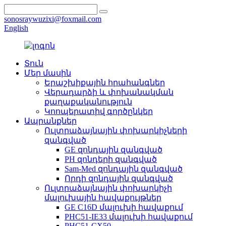
sonosraywuzixi@foxmail.com
English
Տուն
Մեր մասին
Երաշխիքային հրահանգներ
Վերադարձի և փոխանակման
քաղաքականություն
Կոոպերատիվ գործընկեր
Ապրանքներ
Ուլտրաձայնային փոխարկիչների
զանգված
GE զոնդային զանգված
PH զոնդերի զանգված
Sam-Med զոնդային զանգված
Որդի զոնդային զանգված
Ուլտրաձայնային փոխարկիչի
մալուխային հավաքույթներ
GE C16D մալուխի հավաքում
PHC51-IE33 մալուխի հավաքում
PHC51-CX50